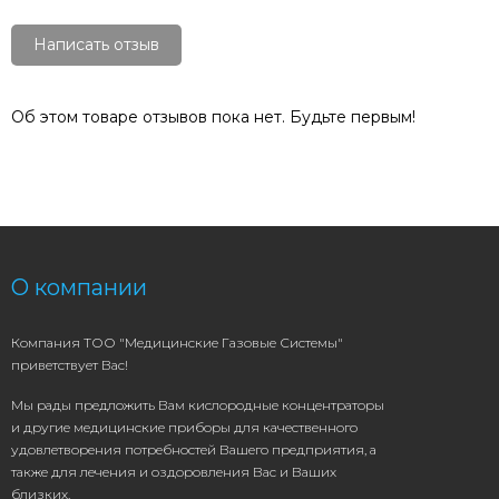
Написать отзыв
Об этом товаре отзывов пока нет. Будьте первым!
О компании
Компания ТОО "Медицинские Газовые Системы"
приветствует Вас!
Мы рады предложить Вам кислородные концентраторы
и другие медицинские приборы для качественного
удовлетворения потребностей Вашего предприятия, а
также для лечения и оздоровления Вас и Ваших
близких.