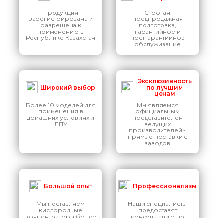
Продукция
Строгая
зарегистрирована и
предпродажная
разрешена к
подготовка,
применению в
гарантийное и
Республике Казахстан
постгарантийное
обслуживание
Эксклюзивность
Широкий выбор
по лучшим
ценам
Более 10 моделей для
Мы являемся
применения в
официальным
домашних условиях и
представителем
ЛПУ
ведущих
производителей -
прямые поставки с
заводов
Большой опыт
Профессионализм
Мы поставляем
Наши специалисты
кислородные
предоставят
концентраторы более
консультацию по