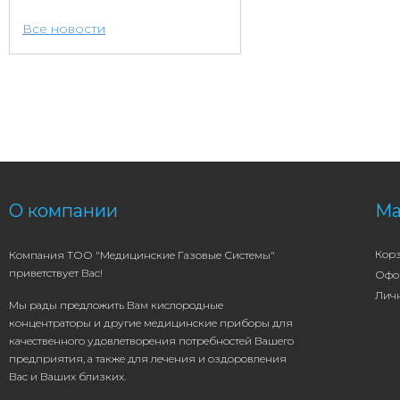
Все новости
О компании
Ма
Кор
Компания ТОО "Медицинские Газовые Системы"
приветствует Вас!
Офо
Лич
Мы рады предложить Вам кислородные
концентраторы и другие медицинские приборы для
качественного удовлетворения потребностей Вашего
предприятия, а также для лечения и оздоровления
Вас и Ваших близких.