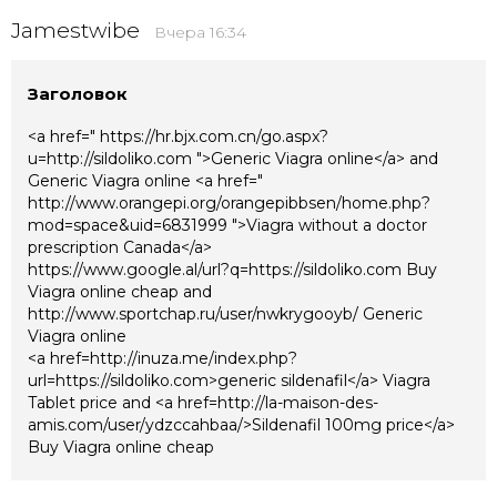
Jamestwibe
Вчера 16:34
Заголовок
<a href=" https://hr.bjx.com.cn/go.aspx?
u=http://sildoliko.com ">Generic Viagra online</a> and
Generic Viagra online <a href="
http://www.orangepi.org/orangepibbsen/home.php?
mod=space&uid=6831999 ">Viagra without a doctor
prescription Canada</a>
https://www.google.al/url?q=https://sildoliko.com Buy
Viagra online cheap and
http://www.sportchap.ru/user/nwkrygooyb/ Generic
Viagra online
<a href=http://inuza.me/index.php?
url=https://sildoliko.com>generic sildenafil</a> Viagra
Tablet price and <a href=http://la-maison-des-
amis.com/user/ydzccahbaa/>Sildenafil 100mg price</a>
Buy Viagra online cheap