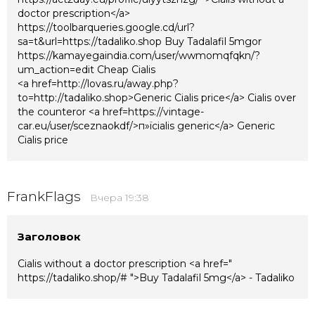
doctor prescription</a>
https://toolbarqueries.google.cd/url?
sa=t&url=https://tadaliko.shop Buy Tadalafil 5mgor
https://kamayegaindia.com/user/wwmomqfqkn/?
um_action=edit Cheap Cialis
<a href=http://lovas.ru/away.php?
to=http://tadaliko.shop>Generic Cialis price</a> Cialis over
the counteror <a href=https://vintage-
car.eu/user/sceznaokdf/>п»їcialis generic</a> Generic
Cialis price
FrankFlags
Вчера 19:38
Заголовок
Cialis without a doctor prescription <a href="
https://tadaliko.shop/# ">Buy Tadalafil 5mg</a> - Tadaliko