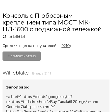
Консоль с П-образным
креплением типа МОСТ МК-
НД-1600 с подвижной тележкой
отзывы
Средняя оценка покупателей:
(
9210
)
Написать отзыв
Willieblake
Вчера 21:11
Заголовок
<a href=" https://clients1.google.sc/url?
q=https://tadaliko.shop ">Buy Tadalafil 20mg</a> and
Generic Cialis price <a href="
https://act2day.eu/profile/uiyytszhzg/ ">Cialis without a