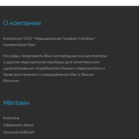
О компании
Компания ТОО "Медицинские Газовые Системы"
приветствует Вас!
Мы рады предложить Вам кислородные концентраторы
и другие медицинские приборы для качественного
удовлетворения потребностей Вашего предприятия, а
также для лечения и оздоровления Вас и Ваших
близких.
Магазин
Корзина
Оформить Заказ
Личный Кабинет