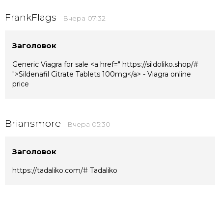
FrankFlags
Вчера 07:32
Заголовок
Generic Viagra for sale <a href=" https://sildoliko.shop/#
">Sildenafil Citrate Tablets 100mg</a> - Viagra online
price
Briansmore
Вчера 05:30
Заголовок
https://tadaliko.com/# Tadaliko