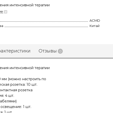
ления интенсивной терапии
ие
ACMD
ва
Китай
рактеристики
Отзывы
0
ления интенсивной терапии
0 мм (можно настроить по
ская розетка: 10 шт.
онтактная розетка
я: 4 шт.
кабелями)
 освещение: 1 шт.
: 1 шт.