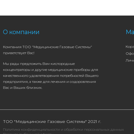
О компании
Ма
Кор
Компания ТОО "Медицинские Газовые Системы"
приветствует Вас!
Офо
Лич
Мы рады предложить Вам кислородные
концентраторы и другие медицинские приборы для
качественного удовлетворения потребностей Вашего
предприятия, а также для лечения и оздоровления
Вас и Ваших близких.
ТОО "Медицинские Газовые Системы" 2021 г.
Политика конфиденциальности и обработки персональных данных