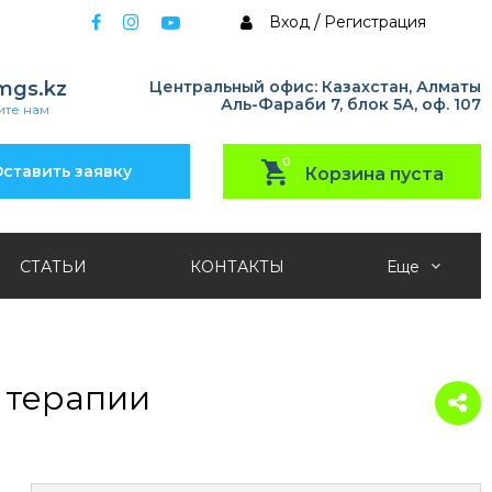
Вход
/
Регистрация
mgs.kz
Центральный офис: Казахстан, Алматы
Аль-Фараби 7, блок 5А, оф. 107
те нам
0
ставить заявку
Корзина пуста
СТАТЬИ
КОНТАКТЫ
Еще
 терапии