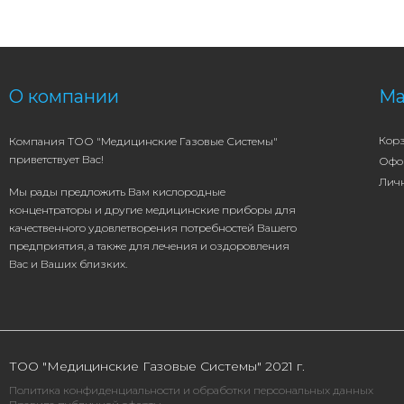
О компании
Ма
Кор
Компания ТОО "Медицинские Газовые Системы"
приветствует Вас!
Офо
Лич
Мы рады предложить Вам кислородные
концентраторы и другие медицинские приборы для
качественного удовлетворения потребностей Вашего
предприятия, а также для лечения и оздоровления
Вас и Ваших близких.
ТОО "Медицинские Газовые Системы" 2021 г.
Политика конфиденциальности и обработки персональных данных