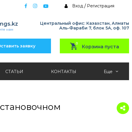
Вход
/
Регистрация
mgs.kz
Центральный офис: Казахстан, Алматы
Аль-Фараби 7, блок 5А, оф. 107
те нам
0
ставить заявку
Корзина пуста
СТАТЬИ
КОНТАКТЫ
Еще
установочном