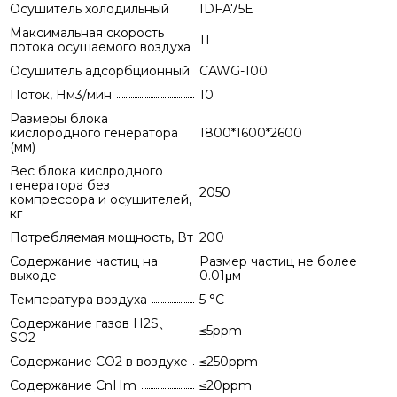
Осушитель холодильный
IDFA75E
Максимальная скорость
11
потока осушаемого воздуха
Осушитель адсорбционный
CAWG-100
Поток, Нм3/мин
10
Размеры блока
кислородного генератора
1800*1600*2600
(мм)
Вес блока кислродного
генератора без
2050
компрессора и осушителей,
кг
Потребляемая мощность, Вт
200
Содержание частиц на
Размер частиц не более
выходе
0.01μм
Температура воздуха
5 °C
Содержание газов H2S、
≤5ppm
SO2
Содержание CO2 в воздухе
≤250ppm
Содержание CnHm
≤20ppm