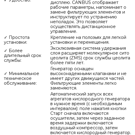
✓ Удобство:
дисплею. CANBUS отображает
рабочие параметры, напоминает о
замене фильтрующих элементов и
инструктирует по устранению
неполадок. Это позволяет
осуществлять дистанционное
управление.
✓ Простота
Крепление на полозьях для легкой
установки:
установки и перемещения.
Эксклюзивная система удержания
✓ Более
слоя расширяет молекулярное сито
длительный срок
цеолита (ZMS) срок службы цеолита
службы:
более пяти лет.
Генератор оснащен
✓ Минимальное
высоконадежными клапанами и не
техническое
имеет других движущихся частей.
обслуживание:
Фильтрующие элементы легко
заменяются.
Автоматический запуск всех
агрегатов кислородного генератора
в нужное время (с необходимым
интервалом): поле нажатия кнопки
Старт сначала включаются
осушители, затем через заданное
время задержки включается
воздушный компрессор, затем
включается кислородный генератор.