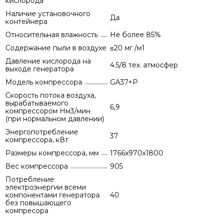
кислорода
Наличие установочного
Да
контейнера
Относительная влажность
Не более 85%
Содержание пыли в воздухе
≤20 мг /м1
Давление кислорода на
4.5/8 тех. атмосфер
выходе генератора
Модель компрессора
GA37+P
Скорость потока воздуха,
вырабатываемого
6,9
компрессором Нм3/мин
(при нормальном давлении)
Энергопотребление
37
компрессора, кВт
Размеры компрессора, мм
1766х970х1800
Вес компрессора
905
Потребление
электроэнергии всеми
компонентами генератора
40
без повышающего
компресора