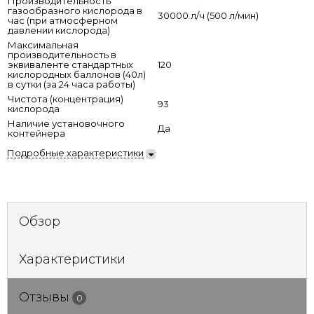
Производительность
газообразного кислорода в
30000 л/ч (500 л/мин)
час (при атмосферном
давлении кислорода)
Максимальная
производительность в
эквиваленте стандартных
120
кислородных баллонов (40л)
в сутки (за 24 часа работы)
Чистота (концентрация)
93
кислорода
Наличие установочного
Да
контейнера
Подробные характеристики
Обзор
Характеристики
Отзывы
0