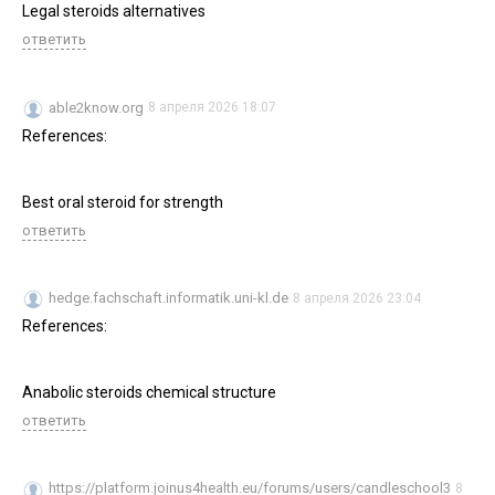
Legal steroids alternatives
ответить
able2know.org
8 апреля 2026 18:07
References:
Best oral steroid for strength
ответить
hedge.fachschaft.informatik.uni-kl.de
8 апреля 2026 23:04
References:
Anabolic steroids chemical structure
ответить
https://platform.joinus4health.eu/forums/users/candleschool3
8