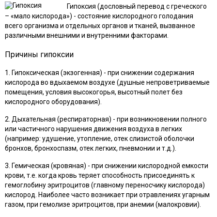
Гипоксия (дословный перевод с греческого
– «мало кислорода») - состояние кислородного голодания
всего организма и отдельных органов и тканей, вызванное
различными внешними и внутренними факторами.
Причины гипоксии
1. Гипоксическая (экзогенная) - при снижении содержания
кислорода во вдыхаемом воздухе (душные непроветриваемые
помещения, условия высокогорья, высотный полет без
кислородного оборудования).
2. Дыхательная (респираторная) - при возникновении полного
или частичного нарушения движения воздуха в легких
(например: удушение, утопление, отек слизистой оболочки
бронхов, бронхоспазм, отек легких, пневмонии и т.д.).
3. Гемическая (кровяная) - при снижении кислородной емкости
крови, т.е. когда кровь теряет способность присоединять к
гемоглобину эритроцитов (главному переносчику кислорода)
кислород. Наиболее часто возникает при отравлениях угарным
газом, при гемолизе эритроцитов, при анемии (малокровии).