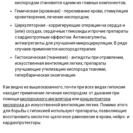
кислородом становится одним из главных компонентов;
Гемическая (кровяная) - переливание крови, стимуляция
кроветворения, лечение кислородом;
Циркуляторная - корригирующие операции на сердце и
(или) сосудах, сердечные гликозиды и прочие препараты
с кардиотропным эффектом. Антикоагулянты,
антиагреганты для улучшения микроциркуляции. В ряде
случаев применяется кислородотерапия.
Гистоксическая (тканевая) - антидоты при отравлении,
искусственная вентиляция легких, препараты
улучшающие утилизацию кислорода тканями,
гипербарическая оксигенация.
Как видно из вышесказанного, почти при всех видах гипоксии
находит применение лечение кислородом: от дыхания при
помощи
кислородного ингалятора
или
концентратора
кислорода
до искусственной вентиляции легких. Помимо этого
для борьбы с гипоксией используют препараты, позволяющие
восстановить кислотно-щелочное равновесие в крови, нейро- и
кардиопротекторы.