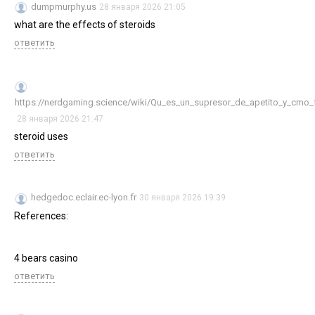
dumpmurphy.us
28 января 2026 21:05
what are the effects of steroids
ответить
https://nerdgaming.science/wiki/Qu_es_un_supresor_de_apetito_y_cmo_
28 января 2026 21:47
steroid uses
ответить
hedgedoc.eclair.ec-lyon.fr
30 января 2026 19:39
References:
4 bears casino
ответить