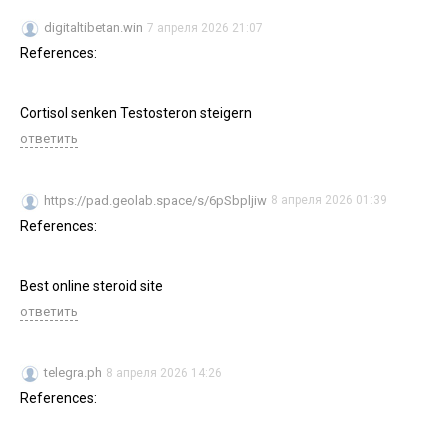
digitaltibetan.win
7 апреля 2026 21:07
References:
Cortisol senken Testosteron steigern
ответить
https://pad.geolab.space/s/6pSbpljiw
8 апреля 2026 01:39
References:
Best online steroid site
ответить
telegra.ph
8 апреля 2026 14:26
References: