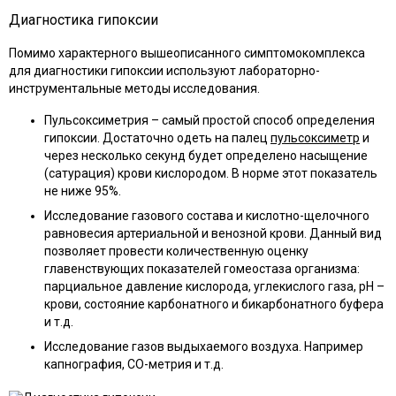
Диагностика гипоксии
Помимо характерного вышеописанного симптомокомплекса
для диагностики гипоксии используют лабораторно-
инструментальные методы исследования.
Пульсоксиметрия – самый простой способ определения
гипоксии. Достаточно одеть на палец
пульсоксиметр
и
через несколько секунд будет определено насыщение
(сатурация) крови кислородом. В норме этот показатель
не ниже 95%.
Исследование газового состава и кислотно-щелочного
равновесия артериальной и венозной крови. Данный вид
позволяет провести количественную оценку
главенствующих показателей гомеостаза организма:
парциальное давление кислорода, углекислого газа, pH –
крови, состояние карбонатного и бикарбонатного буфера
и т.д.
Исследование газов выдыхаемого воздуха. Например
капнография, СО-метрия и т.д.