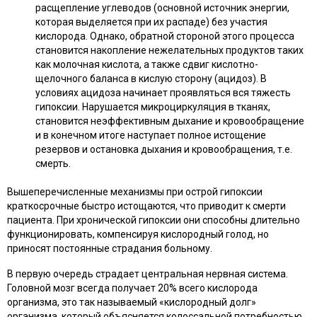
расщепление углеводов (основной источник энергии,
которая выделяется при их распаде) без участия
кислорода. Однако, обратной стороной этого процесса
становится накопление нежелательных продуктов таких
как молочная кислота, а также сдвиг кислотно-
щелочного баланса в кислую сторону (ацидоз). В
условиях ацидоза начинает проявляться вся тяжесть
гипоксии. Нарушается микроциркуляция в тканях,
становится неэффективным дыхание и кровообращение
и в конечном итоге наступает полное истощение
резервов и остановка дыхания и кровообращения, т.е.
смерть.
Вышеперечисленные механизмы при острой гипоксии
краткосрочные быстро истощаются, что приводит к смерти
пациента. При хронической гипоксии они способны длительно
функционировать, компенсируя кислородный голод, но
приносят постоянные страдания больному.
В первую очередь страдает центральная нервная система.
Головной мозг всегда получает 20% всего кислорода
организма, это так называемый «кислородный долг»
организма, который объясняется колоссальной потребностью