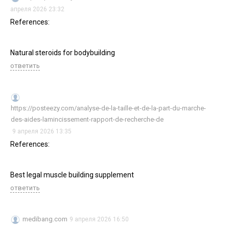
апреля 2026 23:32
References:
Natural steroids for bodybuilding
ответить
https://posteezy.com/analyse-de-la-taille-et-de-la-part-du-marche-
des-aides-lamincissement-rapport-de-recherche-de
9 апреля 2026 13:35
References:
Best legal muscle building supplement
ответить
medibang.com
9 апреля 2026 16:50