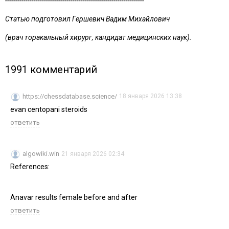
--------------------------------------------------------------------
Статью подготовил Гершевич Вадим Михайлович
(врач торакальный хирург, кандидат медицинских наук).
1991 комментарий
https://chessdatabase.science/
18 января 2026 13:38
evan centopani steroids
ответить
algowiki.win
21 января 2026 02:34
References:
Anavar results female before and after
ответить