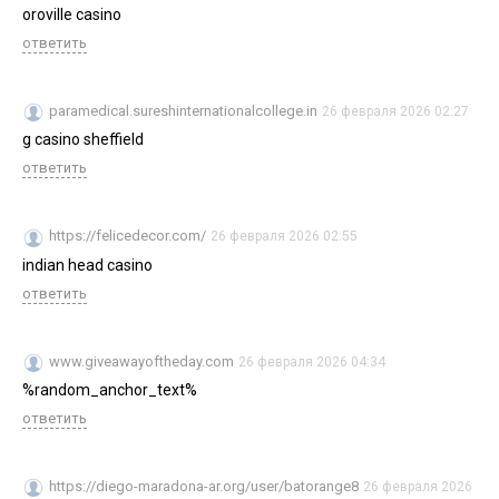
oroville casino
ответить
paramedical.sureshinternationalcollege.in
26 февраля 2026 02:27
g casino sheffield
ответить
https://felicedecor.com/
26 февраля 2026 02:55
indian head casino
ответить
www.giveawayoftheday.com
26 февраля 2026 04:34
%random_anchor_text%
ответить
https://diego-maradona-ar.org/user/batorange8
26 февраля 2026