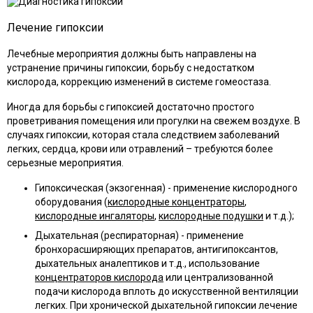
Лечение гипоксии
Лечебные мероприятия должны быть направлены на
устранение причины гипоксии, борьбу с недостатком
кислорода, коррекцию изменений в системе гомеостаза.
Иногда для борьбы с гипоксией достаточно простого
проветривания помещения или прогулки на свежем воздухе. В
случаях гипоксии, которая стала следствием заболеваний
легких, сердца, крови или отравлений – требуются более
серьезные мероприятия.
Гипоксическая (экзогенная) - применение кислородного
оборудования (
кислородные концентраторы
,
кислородные ингаляторы
,
кислородные подушки
и т.д.);
Дыхательная (респираторная) - применение
бронхорасширяющих препаратов, антигипоксантов,
дыхательных аналептиков и т.д., использование
концентраторов кислорода
или централизованной
подачи кислорода вплоть до искусственной вентиляции
легких. При хронической дыхательной гипоксии лечение