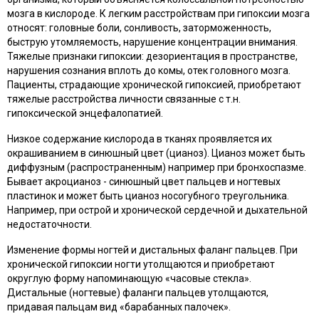
мозга в кислороде. К легким расстройствам при гипоксии мозга
относят: головные боли, сонливость, заторможенность,
быструю утомляемость, нарушение концентрации внимания.
Тяжелые признаки гипоксии: дезориентация в пространстве,
нарушения сознания вплоть до комы, отек головного мозга.
Пациенты, страдающие хронической гипоксией, приобретают
тяжелые расстройства личности связанные с т.н.
гипоксической энцефалопатией.
Низкое содержание кислорода в тканях проявляется их
окрашиванием в синюшный цвет (цианоз). Цианоз может быть
диффузным (распространенным) например при бронхоспазме.
Бывает акроцианоз - синюшный цвет пальцев и ногтевых
пластинок и может быть цианоз носогубного треугольника.
Например, при острой и хронической сердечной и дыхательной
недостаточности.
Изменение формы ногтей и дистальных фаланг пальцев. При
хронической гипоксии ногти утолщаются и приобретают
округлую форму напоминающую «часовые стекла».
Дистальные (ногтевые) фаланги пальцев утолщаются,
придавая пальцам вид «барабанных палочек».