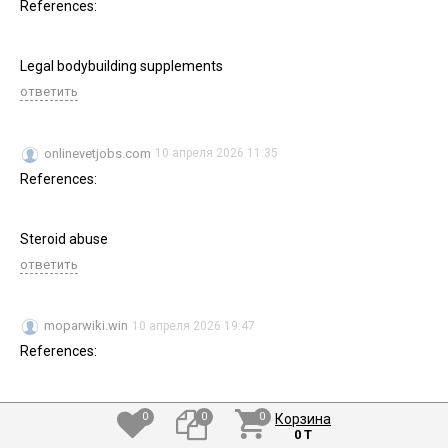
References:
Legal bodybuilding supplements
ответить
onlinevetjobs.com
10 апреля 2026 11:35
References:
Steroid abuse
ответить
moparwiki.win
10 апреля 2026 19:47
References:
Steroid gains
0
0
0
Корзина
0 T
ответить