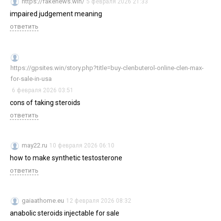
https://fakenews.win/
5 февраля 2026 21:33
impaired judgement meaning
ответить
https://gpsites.win/story.php?title=buy-clenbuterol-online-clen-max-
for-sale-in-usa
6 февраля 2026 03:51
cons of taking steroids
ответить
may22.ru
10 февраля 2026 06:10
how to make synthetic testosterone
ответить
gaiaathome.eu
12 февраля 2026 08:32
anabolic steroids injectable for sale