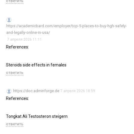
ответить
https://academicbard.com/employer/top-5-places-to-buy-hgh-safely-
and-legally-online-in-usa/
7 апреля 2026 11:11
References:
Steroids side effects in females
ответить
https://doc.adminforge.de
7 апреля 2026 18:59
References:
Tongkat Ali Testosteron steigern
ответить