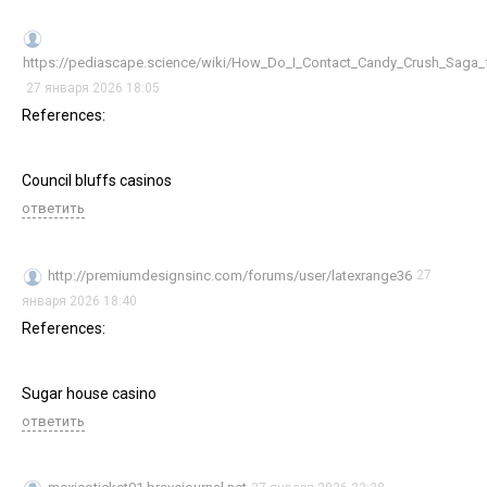
https://pediascape.science/wiki/How_Do_I_Contact_Candy_Crush_Saga_
27 января 2026 18:05
References:
Council bluffs casinos
ответить
http://premiumdesignsinc.com/forums/user/latexrange36
27
января 2026 18:40
References:
Sugar house casino
ответить