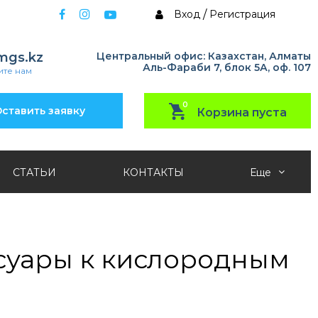
Вход
/
Регистрация
mgs.kz
Центральный офис: Казахстан, Алматы
Аль-Фараби 7, блок 5А, оф. 107
те нам
0
ставить заявку
Корзина пуста
СТАТЬИ
КОНТАКТЫ
Еще
суары к кислородным