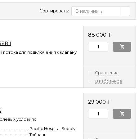
Сортировать:
В наличии
88 000 T
98BII
 потока для подключения к клапану
Сравнение
В избранное
29 000 T
Х
полевых условиях
Pacific Hospital Supply
Тайвань